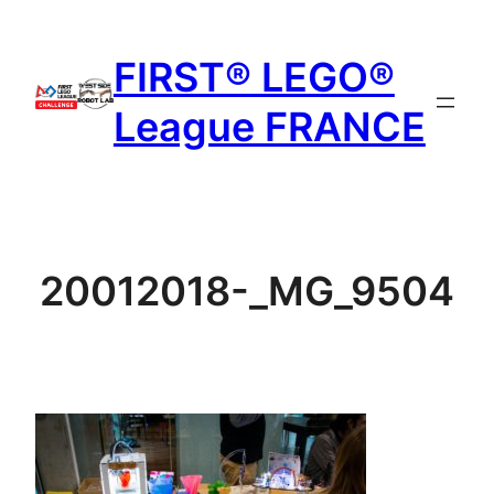
Aller
au
FIRST® LEGO®
contenu
League FRANCE
20012018-_MG_9504