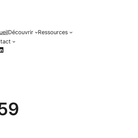
ueil
Découvrir
Ressources
tact
cebook
LinkedIn
59