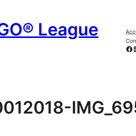
EGO® League
Acc
Con
Fa
0012018-IMG_69