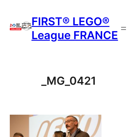
Aller
au
FIRST® LEGO®
contenu
League FRANCE
_MG_0421