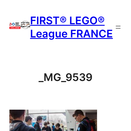
Aller
au
FIRST® LEGO®
contenu
League FRANCE
_MG_9539