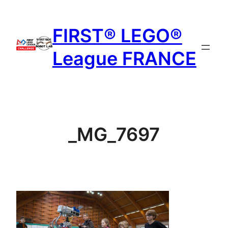
Aller
au
FIRST® LEGO®
contenu
League FRANCE
_MG_7697