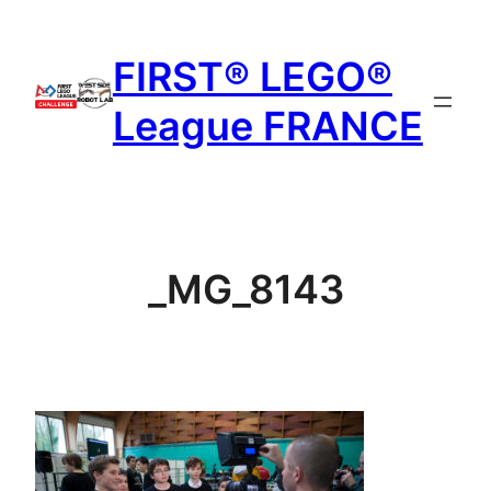
Aller
au
FIRST® LEGO®
contenu
League FRANCE
_MG_8143