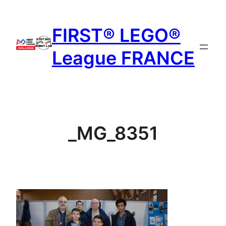
Aller
au
FIRST® LEGO®
contenu
League FRANCE
_MG_8351