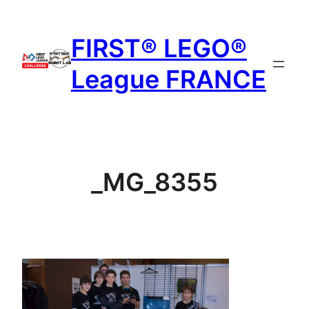
Aller
au
FIRST® LEGO®
contenu
League FRANCE
_MG_8355