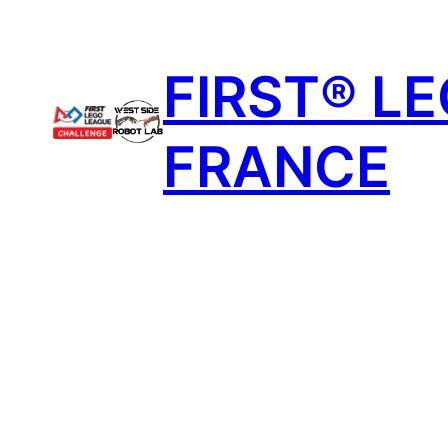
Aller
au
FIRST® L
contenu
FRANCE