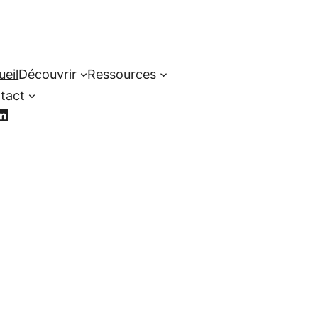
ueil
Découvrir
Ressources
tact
cebook
LinkedIn