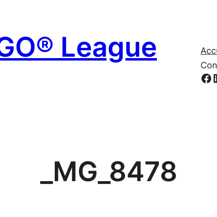
EGO® League
Acc
Con
Fa
_MG_8478