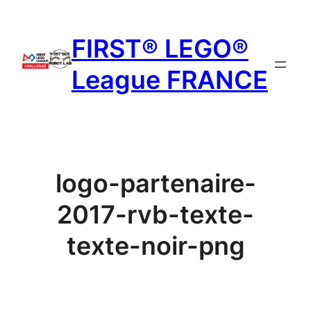
Aller
au
FIRST® LEGO®
contenu
League FRANCE
logo-partenaire-
2017-rvb-texte-
texte-noir-png