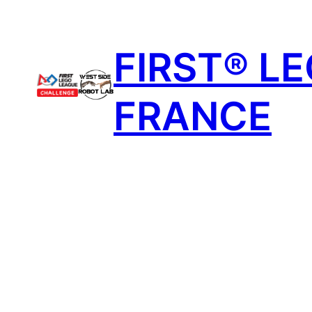
Aller
au
FIRST® L
contenu
FRANCE