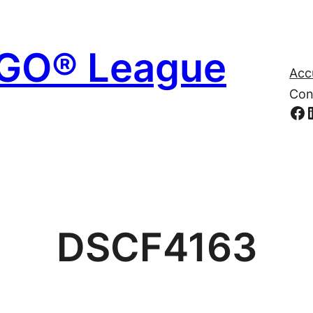
EGO® League
Acc
Con
Fa
DSCF4163