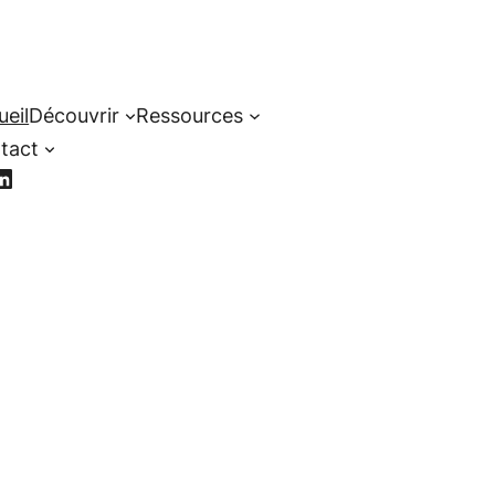
ueil
Découvrir
Ressources
tact
cebook
LinkedIn